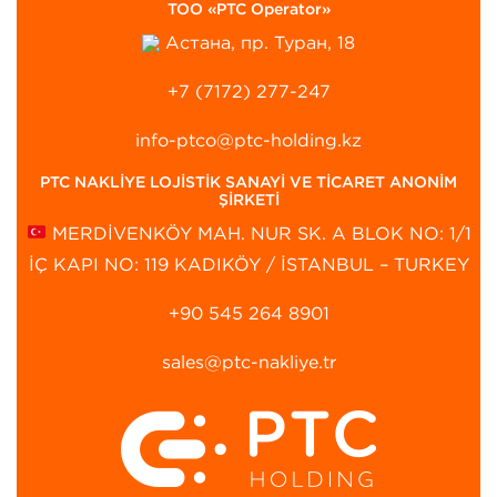
ТОО «PTC Operator»
Астана, пр. Туран, 18
+7 (7172) 277-247
info-ptco@ptc-holding.kz
PTC NAKLİYE LOJİSTİK SANAYİ VE TİCARET ANONİM
ŞİRKETİ
MERDİVENKÖY MAH. NUR SK. A BLOK NO: 1/1
İÇ KAPI NO: 119 KADIKÖY / İSTANBUL – TURKEY
+90 545 264 8901‬
sales@ptc-nakliye.tr