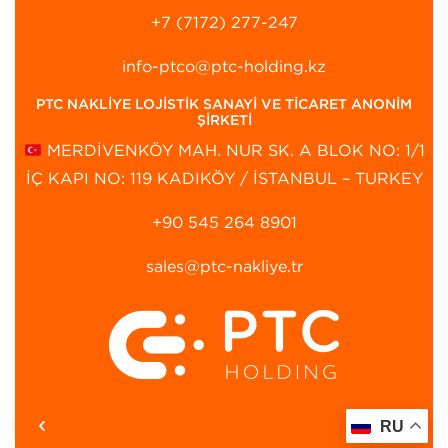
+7 (7172) 277-247
info-ptco@ptc-holding.kz
PTC NAKLİYE LOJİSTİK SANAYİ VE TİCARET ANONİM
ŞİRKETİ
MERDİVENKÖY MAH. NUR SK. A BLOK NO: 1/1
İÇ KAPI NO: 119 KADIKÖY / İSTANBUL – TURKEY
+90 545 264 8901‬
sales@ptc-nakliye.tr
RU