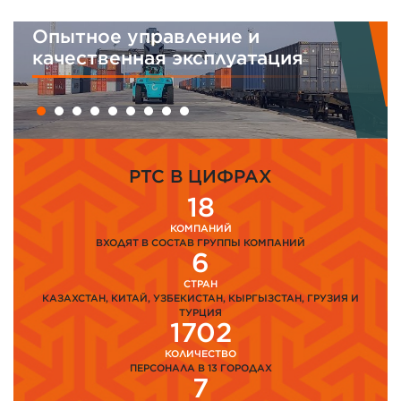
Опытное управление и
качественная эксплуатация
PTC В ЦИФРАХ
18
КОМПАНИЙ
ВХОДЯТ В СОСТАВ ГРУППЫ КОМПАНИЙ
6
СТРАН
КАЗАХСТАН, КИТАЙ, УЗБЕКИСТАН, КЫРГЫЗСТАН, ГРУЗИЯ И
ТУРЦИЯ
1702
КОЛИЧЕСТВО
ПЕРСОНАЛА В 13 ГОРОДАХ
7