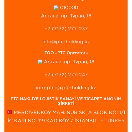
010000
Астана, пр. Туран, 18
+7 (7172) 277-237
info@ptc-holding.kz
ТОО «PTC Operator»
Астана, пр. Туран, 18
+7 (7172) 277-247
info-ptco@ptc-holding.kz
PTC NAKLİYE LOJİSTİK SANAYİ VE TİCARET ANONİM
ŞİRKETİ
MERDİVENKÖY MAH. NUR SK. A BLOK NO: 1/1
İÇ KAPI NO: 119 KADIKÖY / İSTANBUL – TURKEY