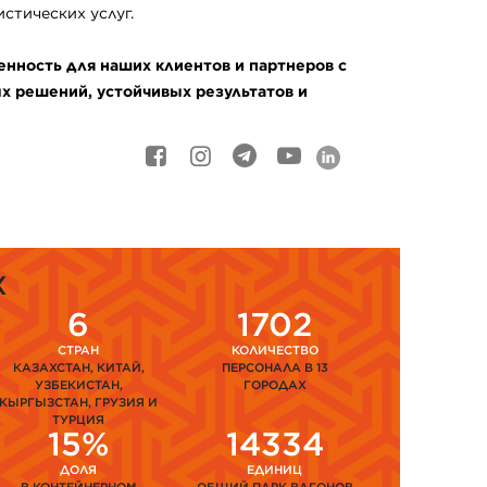
стических услуг.
нность для наших клиентов и партнеров с
 решений, устойчивых результатов и
Х
6
1702
СТРАН
КОЛИЧЕСТВО
КАЗАХСТАН, КИТАЙ,
ПЕРСОНАЛА В 13
УЗБЕКИСТАН,
ГОРОДАХ
КЫРГЫЗСТАН, ГРУЗИЯ И
ТУРЦИЯ
15%
14334
ДОЛЯ
ЕДИНИЦ
В КОНТЕЙНЕРНОМ
ОБЩИЙ ПАРК ВАГОНОВ