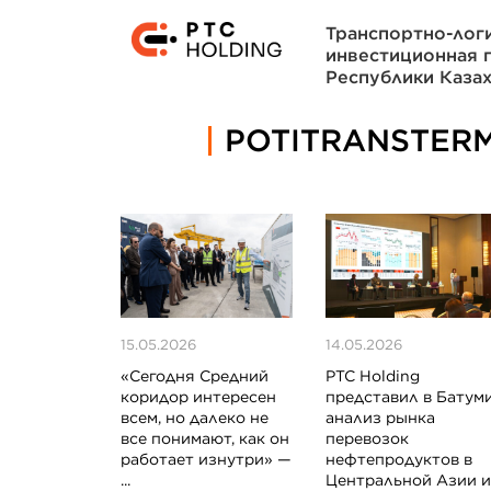
Транспортно-лог
инвестиционная 
Республики Казах
POTITRANSTER
15.05.2026
14.05.2026
«Сегодня Средний
PTC Holding
коридор интересен
представил в Батум
всем, но далеко не
анализ рынка
все понимают, как он
перевозок
работает изнутри» —
нефтепродуктов в
...
Центральной Азии 