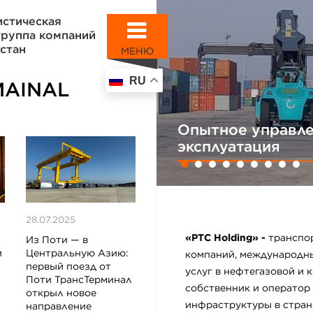
истическая
группа компаний
стан
МЕНЮ
RU
MAINAL
Опытное управле
эксплуатация
28.07.2025
«PTC Holding» -
транспо
Из Поти — в
и
Центральную Азию:
компаний, международн
первый поезд от
услуг в нефтегазовой и
Поти ТрансТерминал
собственник и оператор
открыл новое
инфраструктуры в стран
и
направление