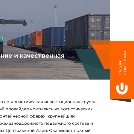
и
ние и качественная
Н
а
ш
и
к
о
м
п
а
н
и
ртно-логистическая инвестиционная группа
ый провайдер комплексных логистических
 контейнерной сферах, крупнейший
 железнодорожного подвижного состава и
ах Центральной Азии. Оказывает полный