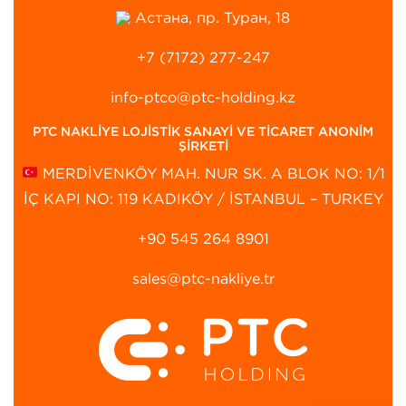
Астана, пр. Туран, 18
+7 (7172) 277-247
info-ptco@ptc-holding.kz
PTC NAKLİYE LOJİSTİK SANAYİ VE TİCARET ANONİM
ŞİRKETİ
MERDİVENKÖY MAH. NUR SK. A BLOK NO: 1/1
İÇ KAPI NO: 119 KADIKÖY / İSTANBUL – TURKEY
+90 545 264 8901‬
sales@ptc-nakliye.tr