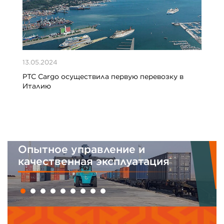
13.05.2024
PTC Cargo осуществила первую перевозку в
Италию
Опытное управление и
Ин
качественная эксплуатация
ме