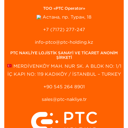
ТОО «PTC Operator»
Астана, пр. Туран, 18
+7 (7172) 277-247
info-ptco@ptc-holding.kz
PTC NAKLİYE LOJİSTİK SANAYİ VE TİCARET ANONİM
ŞİRKETİ
MERDİVENKÖY MAH. NUR SK. A BLOK NO: 1/1
İÇ KAPI NO: 119 KADIKÖY / İSTANBUL – TURKEY
+90 545 264 8901‬
sales@ptc-nakliye.tr