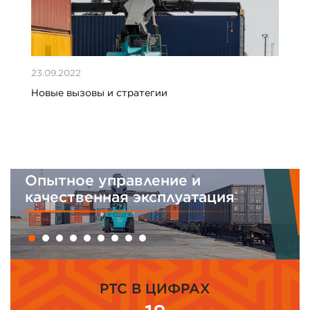
23.09.2022
Новые вызовы и стратегии
Опытное управление и
Ин
качественная эксплуатация
м
PTC В ЦИФРАХ