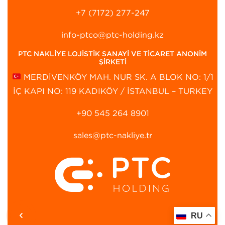
+7 (7172) 277-247
info-ptco@ptc-holding.kz
PTC NAKLİYE LOJİSTİK SANAYİ VE TİCARET ANONİM
ŞİRKETİ
MERDİVENKÖY MAH. NUR SK. A BLOK NO: 1/1
İÇ KAPI NO: 119 KADIKÖY / İSTANBUL – TURKEY
+90 545 264 8901‬
sales@ptc-nakliye.tr
RU