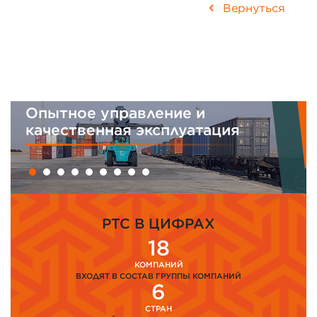
Вернуться
Опытное управление и
И
качественная эксплуатация
м
PTC В ЦИФРАХ
18
КОМПАНИЙ
ВХОДЯТ В СОСТАВ ГРУППЫ КОМПАНИЙ
6
СТРАН