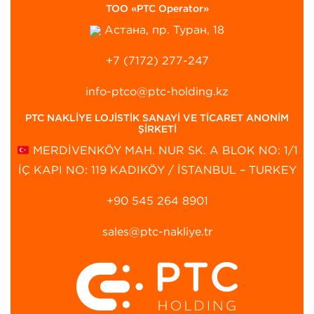
ТОО «PTC Operator»
Астана, пр. Туран, 18
+7 (7172) 277-247
info-ptco@ptc-holding.kz
PTC NAKLİYE LOJİSTİK SANAYİ VE TİCARET ANONİM
ŞİRKETİ
MERDİVENKÖY MAH. NUR SK. A BLOK NO: 1/1
İÇ KAPI NO: 119 KADIKÖY / İSTANBUL – TURKEY
+90 545 264 8901‬
sales@ptc-nakliye.tr