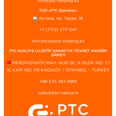
info@ptc-holding.kz
ТОО «PTC Operator»
Астана, пр. Туран, 18
+7 (7172) 277-247
info-ptco@ptc-holding.kz
PTC NAKLİYE LOJİSTİK SANAYİ VE TİCARET ANONİM
ŞİRKETİ
MERDİVENKÖY MAH. NUR SK. A BLOK NO: 1/1
İÇ KAPI NO: 119 KADIKÖY / İSTANBUL – TURKEY
+90 545 264 8901‬
sales@ptc-nakliye.tr