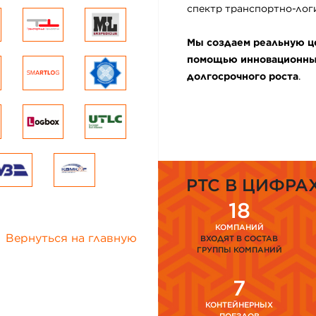
спектр транспортно-логи
Мы создаем реальную це
помощью инновационных
долгосрочного роста
.
PTC В ЦИФРА
18
КОМПАНИЙ
Вернуться на главную
ВХОДЯТ В СОСТАВ
ГРУППЫ КОМПАНИЙ
7
КОНТЕЙНЕРНЫХ
ПОЕЗДОВ