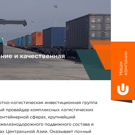
и
ние и качественная
Н
а
ш
и
к
о
м
п
а
н
и
ртно-логистическая инвестиционная группа
ый провайдер комплексных логистических
 контейнерной сферах, крупнейший
 железнодорожного подвижного состава и
ах Центральной Азии. Оказывает полный