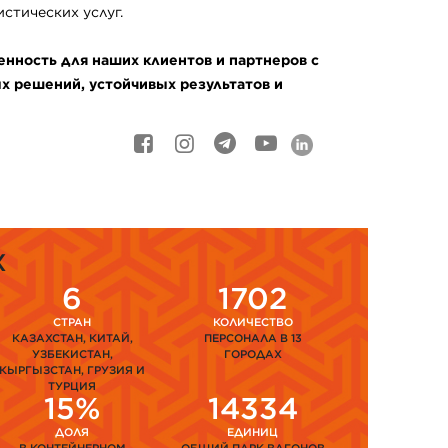
стических услуг.
нность для наших клиентов и партнеров с
 решений, устойчивых результатов и
Х
6
1702
СТРАН
КОЛИЧЕСТВО
КАЗАХСТАН, КИТАЙ,
ПЕРСОНАЛА В 13
УЗБЕКИСТАН,
ГОРОДАХ
КЫРГЫЗСТАН, ГРУЗИЯ И
ТУРЦИЯ
15%
14334
ДОЛЯ
ЕДИНИЦ
В КОНТЕЙНЕРНОМ
ОБЩИЙ ПАРК ВАГОНОВ