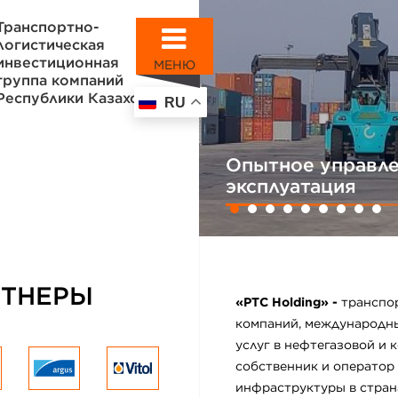
Транспортно-
логистическая
инвестиционная
МЕНЮ
группа компаний
Республики Казахстан
RU
Опытное управле
эксплуатация
РТНЕРЫ
«PTC Holding» -
транспо
компаний, международн
услуг в нефтегазовой и
собственник и оператор
инфраструктуры в стран