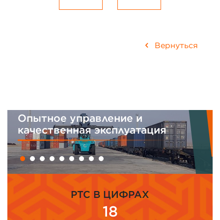
Вернуться
равление и
Интегрирован
я эксплуатация
менеджмента
PTC В ЦИФРАХ
18