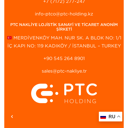
+7 (7172) 277-247
info-ptco@ptc-holding.kz
PTC NAKLİYE LOJİSTİK SANAYİ VE TİCARET ANONİM
ŞİRKETİ
MERDİVENKÖY MAH. NUR SK. A BLOK NO: 1/1
İÇ KAPI NO: 119 KADIKÖY / İSTANBUL – TURKEY
+90 545 264 8901‬
sales@ptc-nakliye.tr
RU