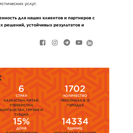
стических услуг.
нность для наших клиентов и партнеров с
 решений, устойчивых результатов и
Х
6
1702
СТРАН
КОЛИЧЕСТВО
КАЗАХСТАН, КИТАЙ,
ПЕРСОНАЛА В 13
УЗБЕКИСТАН,
ГОРОДАХ
КЫРГЫЗСТАН, ГРУЗИЯ И
ТУРЦИЯ
15%
14334
ДОЛЯ
ЕДИНИЦ
В КОНТЕЙНЕРНОМ
ОБЩИЙ ПАРК ВАГОНОВ