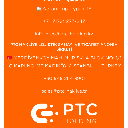
ТОО «PTC Operator»
Астана, пр. Туран, 18
+7 (7172) 277-247
info-ptco@ptc-holding.kz
PTC NAKLİYE LOJİSTİK SANAYİ VE TİCARET ANONİM
ŞİRKETİ
MERDİVENKÖY MAH. NUR SK. A BLOK NO: 1/1
İÇ KAPI NO: 119 KADIKÖY / İSTANBUL – TURKEY
+90 545 264 8901‬
sales@ptc-nakliye.tr