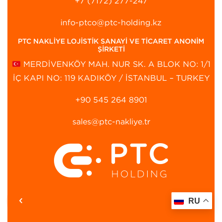
+7 (7172) 277-247
info-ptco@ptc-holding.kz
PTC NAKLİYE LOJİSTİK SANAYİ VE TİCARET ANONİM
ŞİRKETİ
MERDİVENKÖY MAH. NUR SK. A BLOK NO: 1/1
İÇ KAPI NO: 119 KADIKÖY / İSTANBUL – TURKEY
+90 545 264 8901‬
sales@ptc-nakliye.tr
RU