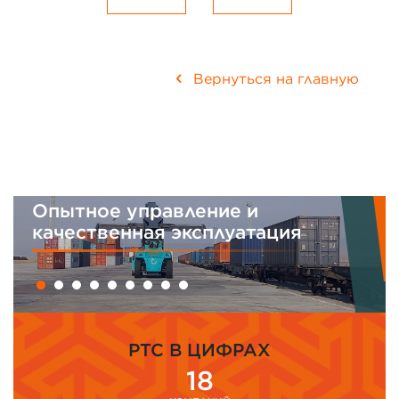
Вернуться на главную
Опытное управление и
И
качественная эксплуатация
м
PTC В ЦИФРАХ
18