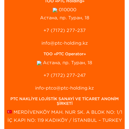
ТОО «PTC Holding»
010000
Астана, пр. Туран, 18
+7 (7172) 277-237
info@ptc-holding.kz
ТОО «PTC Operator»
Астана, пр. Туран, 18
+7 (7172) 277-247
info-ptco@ptc-holding.kz
PTC NAKLİYE LOJİSTİK SANAYİ VE TİCARET ANONİM
ŞİRKETİ
MERDİVENKÖY MAH. NUR SK. A BLOK NO: 1/1
İÇ KAPI NO: 119 KADIKÖY / İSTANBUL – TURKEY