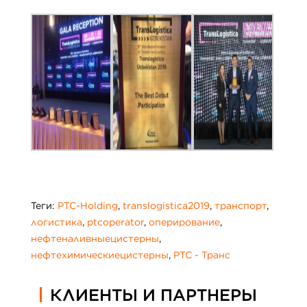
Теги:
PTC-Holding
,
translogistica2019
,
транспорт
,
логистика
,
ptcoperator
,
оперирование
,
нефтеналивныецистерны
,
нефтехимическиецистерны
,
РТС - Транс
КЛИЕНТЫ И ПАРТНЕРЫ