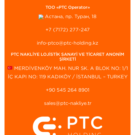
ТОО «PTC Operator»
Астана, пр. Туран, 18
+7 (7172) 277-247
info-ptco@ptc-holding.kz
PTC NAKLİYE LOJİSTİK SANAYİ VE TİCARET ANONİM
ŞİRKETİ
MERDİVENKÖY MAH. NUR SK. A BLOK NO: 1/1
İÇ KAPI NO: 119 KADIKÖY / İSTANBUL – TURKEY
+90 545 264 8901‬
sales@ptc-nakliye.tr