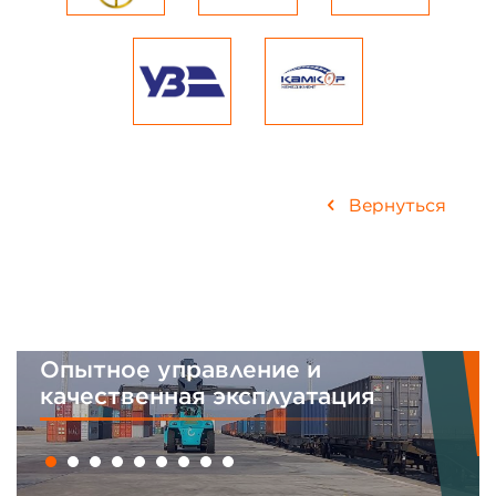
Вернуться
Опытное управление и
И
качественная эксплуатация
м