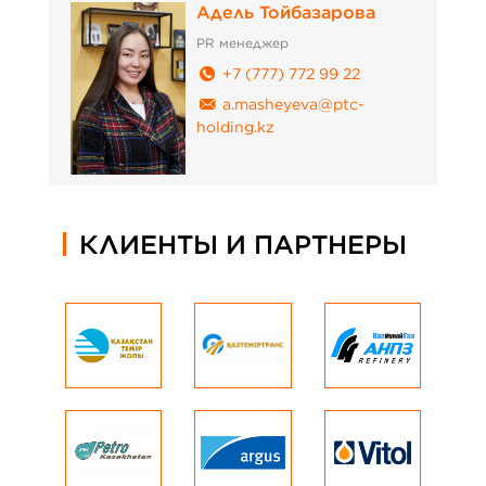
Адель Тойбазарова
PR менеджер
+7 (777) 772 99 22
a.masheyeva@ptc-
holding.kz
КЛИЕНТЫ И ПАРТНЕРЫ