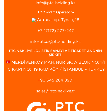
info@ptc-holding.kz
ТОО «PTC Operator»
Астана, пр. Туран, 18
+7 (7172) 277-247
info-ptco@ptc-holding.kz
PTC NAKLİYE LOJİSTİK SANAYİ VE TİCARET ANONİM
ŞİRKETİ
MERDİVENKÖY MAH. NUR SK. A BLOK NO: 1/1
İÇ KAPI NO: 119 KADIKÖY / İSTANBUL – TURKEY
+90 545 264 8901‬
sales@ptc-nakliye.tr