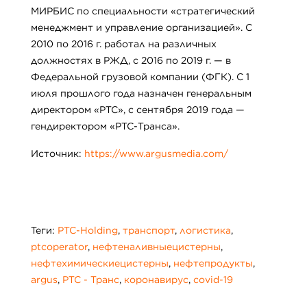
МИРБИС по специальности «стратегический
менеджмент и управление организацией». С
2010 по 2016 г. работал на различных
должностях в РЖД, с 2016 по 2019 г. — в
Федеральной грузовой компании (ФГК). С 1
июля прошлого года назначен генеральным
директором «РТС», с сентября 2019 года —
гендиректором «PTC-Транса».
Источник:
https://www.argusmedia.com/
Теги:
PTC-Holding
,
транспорт
,
логистика
,
ptcoperator
,
нефтеналивныецистерны
,
нефтехимическиецистерны
,
нефтепродукты
,
argus
,
РТС - Транс
,
коронавирус
,
covid-19