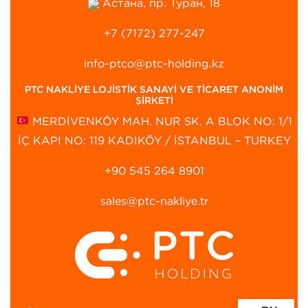
Астана, пр. Туран, 18
+7 (7172) 277-247
info-ptco@ptc-holding.kz
PTC NAKLİYE LOJİSTİK SANAYİ VE TİCARET ANONİM
ŞİRKETİ
MERDİVENKÖY MAH. NUR SK. A BLOK NO: 1/1
İÇ KAPI NO: 119 KADIKÖY / İSTANBUL – TURKEY
+90 545 264 8901‬
sales@ptc-nakliye.tr