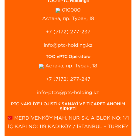
ТОО «PTC Holding»
010000
Астана, пр. Туран, 18
+7 (7172) 277-237
info@ptc-holding.kz
ТОО «PTC Operator»
Астана, пр. Туран, 18
+7 (7172) 277-247
info-ptco@ptc-holding.kz
PTC NAKLİYE LOJİSTİK SANAYİ VE TİCARET ANONİM
ŞİRKETİ
MERDİVENKÖY MAH. NUR SK. A BLOK NO: 1/1
İÇ KAPI NO: 119 KADIKÖY / İSTANBUL – TURKEY