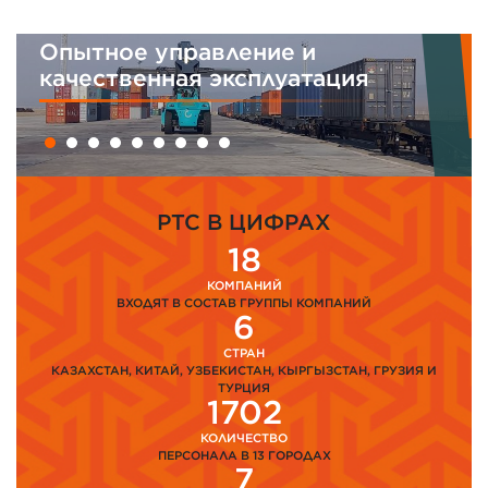
Интегрированная система
менеджмента
PTC В ЦИФРАХ
18
КОМПАНИЙ
ВХОДЯТ В СОСТАВ ГРУППЫ КОМПАНИЙ
6
СТРАН
КАЗАХСТАН, КИТАЙ, УЗБЕКИСТАН, КЫРГЫЗСТАН, ГРУЗИЯ И
ТУРЦИЯ
1702
КОЛИЧЕСТВО
ПЕРСОНАЛА В 13 ГОРОДАХ
7