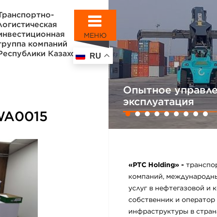
Транспортно-
логистическая
инвестиционная
МЕНЮ
группа компаний
Республики Казахстан
RU
Опытное управле
эксплуатация
WA0015
«PTC Holding» -
транспо
компаний, международн
услуг в нефтегазовой и
собственник и оператор
инфраструктуры в стран