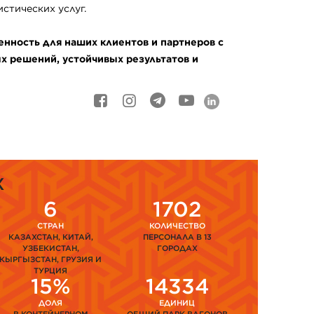
стических услуг.
нность для наших клиентов и партнеров с
 решений, устойчивых результатов и
Х
6
1702
СТРАН
КОЛИЧЕСТВО
КАЗАХСТАН, КИТАЙ,
ПЕРСОНАЛА В 13
УЗБЕКИСТАН,
ГОРОДАХ
КЫРГЫЗСТАН, ГРУЗИЯ И
ТУРЦИЯ
15%
14334
ДОЛЯ
ЕДИНИЦ
В КОНТЕЙНЕРНОМ
ОБЩИЙ ПАРК ВАГОНОВ