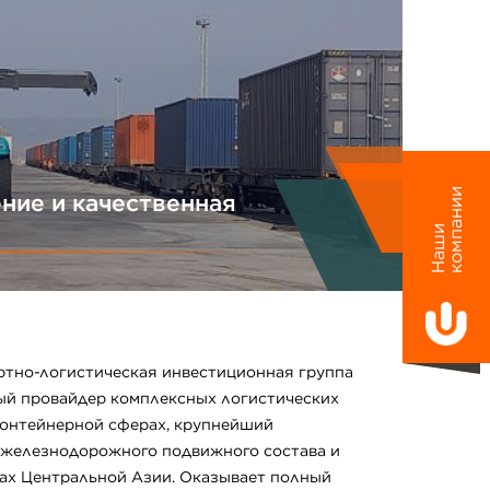
и
ние и качественная
Н
а
ш
и
к
о
м
п
а
н
и
ртно-логистическая инвестиционная группа
ый провайдер комплексных логистических
 контейнерной сферах, крупнейший
 железнодорожного подвижного состава и
ах Центральной Азии. Оказывает полный