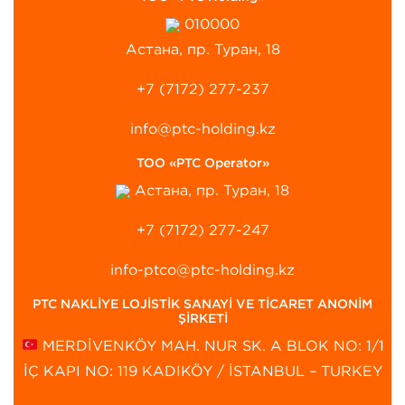
010000
Астана, пр. Туран, 18
+7 (7172) 277-237
info@ptc-holding.kz
ТОО «PTC Operator»
Астана, пр. Туран, 18
+7 (7172) 277-247
info-ptco@ptc-holding.kz
PTC NAKLİYE LOJİSTİK SANAYİ VE TİCARET ANONİM
ŞİRKETİ
MERDİVENKÖY MAH. NUR SK. A BLOK NO: 1/1
İÇ KAPI NO: 119 KADIKÖY / İSTANBUL – TURKEY