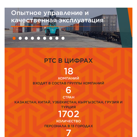
Опытное управление и
качественная эксплуатация
PTC В ЦИФРАХ
18
КОМПАНИЙ
ВХОДЯТ В СОСТАВ ГРУППЫ КОМПАНИЙ
6
СТРАН
КАЗАХСТАН, КИТАЙ, УЗБЕКИСТАН, КЫРГЫЗСТАН, ГРУЗИЯ И
ТУРЦИЯ
1702
КОЛИЧЕСТВО
ПЕРСОНАЛА В 13 ГОРОДАХ
7