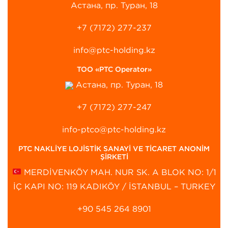
Астана, пр. Туран, 18
+7 (7172) 277-237
info@ptc-holding.kz
ТОО «PTC Operator»
Астана, пр. Туран, 18
+7 (7172) 277-247
info-ptco@ptc-holding.kz
PTC NAKLİYE LOJİSTİK SANAYİ VE TİCARET ANONİM
ŞİRKETİ
MERDİVENKÖY MAH. NUR SK. A BLOK NO: 1/1
İÇ KAPI NO: 119 KADIKÖY / İSTANBUL – TURKEY
+90 545 264 8901‬