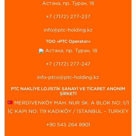
Астана, пр. Туран, 18
+7 (7172) 277-237
info@ptc-holding.kz
ТОО «PTC Operator»
Астана, пр. Туран, 18
+7 (7172) 277-247
info-ptco@ptc-holding.kz
PTC NAKLİYE LOJİSTİK SANAYİ VE TİCARET ANONİM
ŞİRKETİ
MERDİVENKÖY MAH. NUR SK. A BLOK NO: 1/1
İÇ KAPI NO: 119 KADIKÖY / İSTANBUL – TURKEY
+90 545 264 8901‬