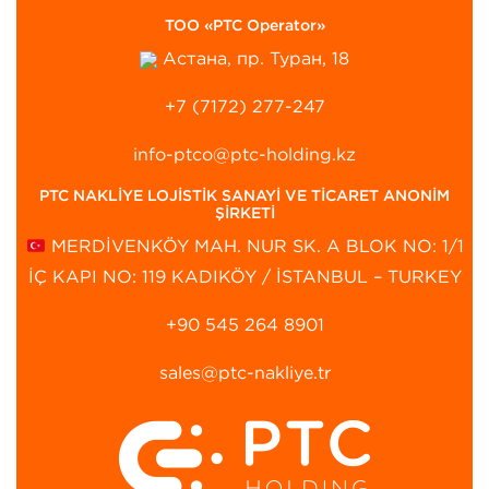
ТОО «PTC Operator»
Астана, пр. Туран, 18
+7 (7172) 277-247
info-ptco@ptc-holding.kz
PTC NAKLİYE LOJİSTİK SANAYİ VE TİCARET ANONİM
ŞİRKETİ
MERDİVENKÖY MAH. NUR SK. A BLOK NO: 1/1
İÇ KAPI NO: 119 KADIKÖY / İSTANBUL – TURKEY
+90 545 264 8901‬
sales@ptc-nakliye.tr