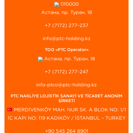
010000
Астана, пр. Туран, 18
+7 (7172) 277-237
info@ptc-holding.kz
ТОО «PTC Operator»
Астана, пр. Туран, 18
+7 (7172) 277-247
info-ptco@ptc-holding.kz
PTC NAKLİYE LOJİSTİK SANAYİ VE TİCARET ANONİM
ŞİRKETİ
MERDİVENKÖY MAH. NUR SK. A BLOK NO: 1/1
İÇ KAPI NO: 119 KADIKÖY / İSTANBUL – TURKEY
+90 545 264 8901‬