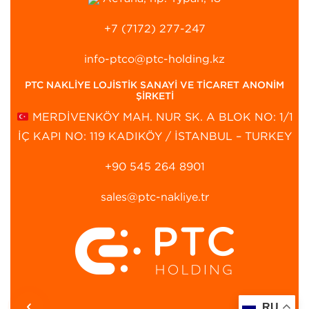
+7 (7172) 277-247
info-ptco@ptc-holding.kz
PTC NAKLİYE LOJİSTİK SANAYİ VE TİCARET ANONİM
ŞİRKETİ
MERDİVENKÖY MAH. NUR SK. A BLOK NO: 1/1
İÇ KAPI NO: 119 KADIKÖY / İSTANBUL – TURKEY
+90 545 264 8901‬
sales@ptc-nakliye.tr
RU