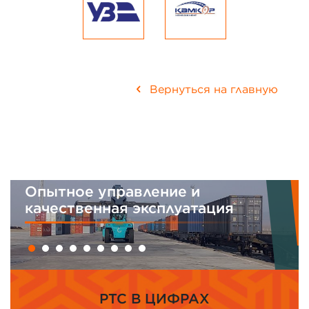
Вернуться на главную
е управление и
Интегрир
венная эксплуатация
менеджм
PTC В ЦИФРАХ