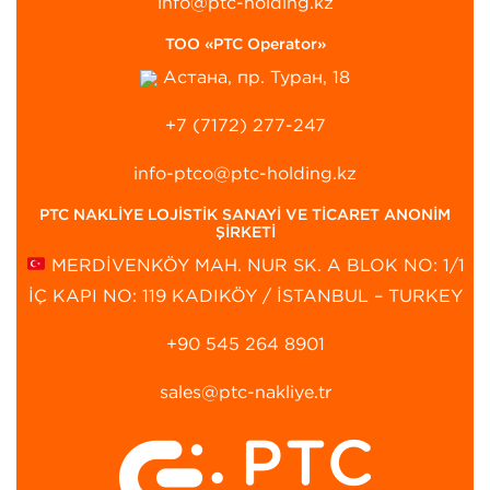
info@ptc-holding.kz
ТОО «PTC Operator»
Астана, пр. Туран, 18
+7 (7172) 277-247
info-ptco@ptc-holding.kz
PTC NAKLİYE LOJİSTİK SANAYİ VE TİCARET ANONİM
ŞİRKETİ
MERDİVENKÖY MAH. NUR SK. A BLOK NO: 1/1
İÇ KAPI NO: 119 KADIKÖY / İSTANBUL – TURKEY
+90 545 264 8901‬
sales@ptc-nakliye.tr