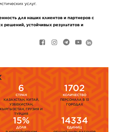
стических услуг.
нность для наших клиентов и партнеров с
 решений, устойчивых результатов и
Х
6
1702
СТРАН
КОЛИЧЕСТВО
КАЗАХСТАН, КИТАЙ,
ПЕРСОНАЛА В 13
УЗБЕКИСТАН,
ГОРОДАХ
КЫРГЫЗСТАН, ГРУЗИЯ И
ТУРЦИЯ
15%
14334
ДОЛЯ
ЕДИНИЦ
В КОНТЕЙНЕРНОМ
ОБЩИЙ ПАРК ВАГОНОВ