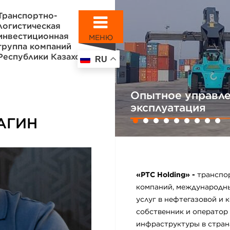
Транспортно-
логистическая
инвестиционная
МЕНЮ
группа компаний
Республики Казахстан
RU
Опытное управле
эксплуатация
АГИН
«PTC Holding» -
транспо
компаний, международн
услуг в нефтегазовой и
собственник и оператор
инфраструктуры в стран