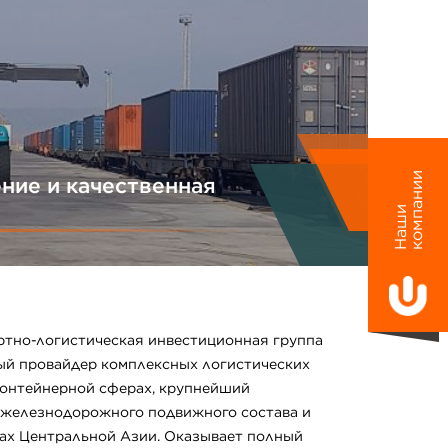
и
ние и качественная
Н
а
ш
и
к
о
м
п
а
н
и
ртно-логистическая инвестиционная группа
ый провайдер комплексных логистических
 контейнерной сферах, крупнейший
 железнодорожного подвижного состава и
ах Центральной Азии. Оказывает полный