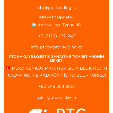
info@ptc-holding.kz
ТОО «PTC Operator»
Астана, пр. Туран, 18
+7 (7172) 277-247
info-ptco@ptc-holding.kz
PTC NAKLİYE LOJİSTİK SANAYİ VE TİCARET ANONİM
ŞİRKETİ
MERDİVENKÖY MAH. NUR SK. A BLOK NO: 1/1
İÇ KAPI NO: 119 KADIKÖY / İSTANBUL – TURKEY
+90 545 264 8901‬
sales@ptc-nakliye.tr